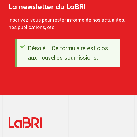
La newsletter du LaBRI
Inscrivez-vous pour rester informé de nos actualités,
nos publications, etc.
Désolé... Ce formulaire est clos
Message
aux nouvelles soumissions.
d'état