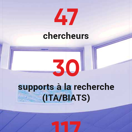
47
chercheurs
30
supports à la recherche
(ITA/BIATS)
117