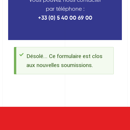
Vous pouvez nous contacter
par téléphone :
+33 (0) 5 40 00 69 00
Désolé... Ce formulaire est clos
Message
aux nouvelles soumissions.
d'état