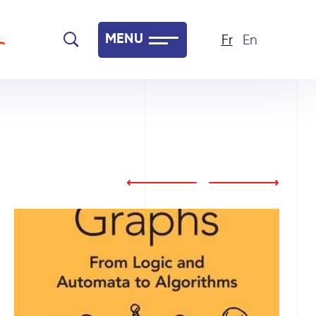
MENU
Fr
En