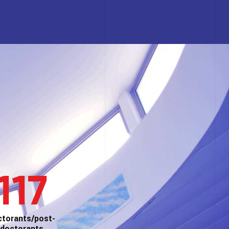
117
ctorants/post-
doctorants