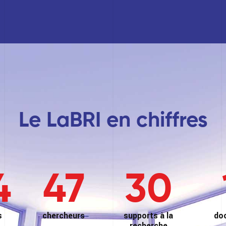
Le LaBRI en chiffres
4
47
30
s
chercheurs
supports à la
do
recherche