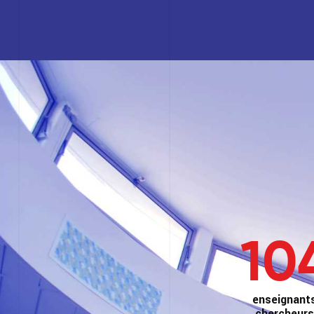
10
enseignant
chercheurs