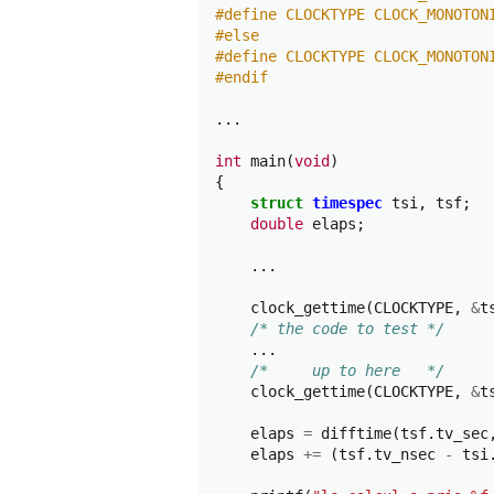
#define CLOCKTYPE CLOCK_MONOTON
#else
#define CLOCKTYPE CLOCK_MONOTON
#endif
...
int
main
(
void
)
{
struct
timespec
tsi
,
tsf
;
double
elaps
;
...
clock_gettime
(
CLOCKTYPE
,
&
t
/* the code to test */
...
/*     up to here   */
clock_gettime
(
CLOCKTYPE
,
&
t
elaps
=
difftime
(
tsf
.
tv_sec
elaps
+=
(
tsf
.
tv_nsec
-
tsi