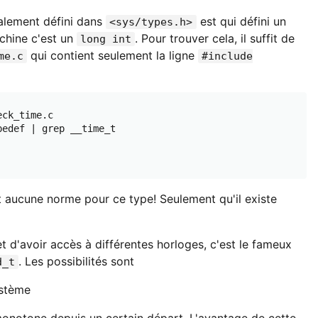
alement défini dans
est qui défini un
<sys/types.h>
chine c'est un
. Pour trouver cela, il suffit de
long int
qui contient seulement la ligne
me.c
#include
ck_time.c

edef | grep __time_t

t aucune norme pour ce type! Seulement qu'il existe
 d'avoir accès à différentes horloges, c'est le fameux
. Les possibilités sont
d_t
ystème