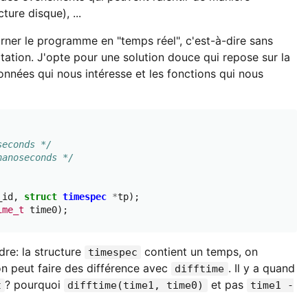
ture disque), ...
ourner le programme en "temps réel", c'est-à-dire sans
itation. J'opte pour une solution douce qui repose sur la
données qui nous intéresse et les fonctions qui nous
seconds */
nanoseconds */
_id
,
struct
timespec
*
tp
);
ime_t
time0
);
dre: la structure
contient un temps, on
timespec
n peut faire des différence avec
. Il y a quand
difftime
? pourquoi
et pas
t
difftime(time1, time0)
time1 -