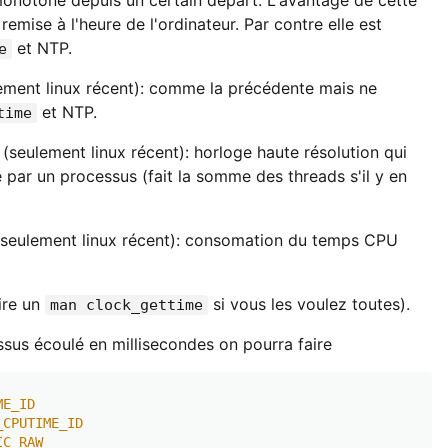
monotone depuis un certain départ. L'avantage de cette
remise à l'heure de l'ordinateur. Par contre elle est
et NTP.
e
ement linux récent): comme la précédente mais ne
et NTP.
time
(seulement linux récent): horloge haute résolution qui
ar un processus (fait la somme des threads s'il y en
seulement linux récent): consomation du temps CPU
aire un
si vous les voulez toutes).
man clock_gettime
ssus écoulé en millisecondes on pourra faire
ME_ID
_CPUTIME_ID
IC_RAW