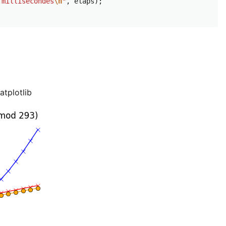
 millisecondes
\n
"
,
elaps
);
atplotlib