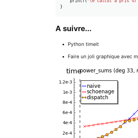
printf
(
"le calcul a pris %f
}
A suivre...
Python timeit
Faire un joli graphique avec m