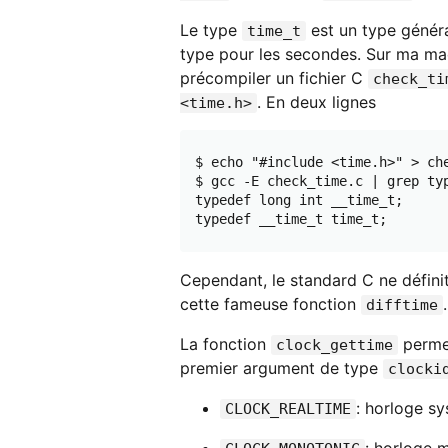
Le type
est un type génér
time_t
type pour les secondes. Sur ma ma
précompiler un fichier C
check_ti
. En deux lignes
<time.h>
$ echo "#include <time.h>" > che
$ gcc -E check_time.c | grep typ
typedef long int __time_t;

Cependant, le standard C ne défini
cette fameuse fonction
.
difftime
La fonction
permet
clock_gettime
premier argument de type
clocki
: horloge s
CLOCK_REALTIME