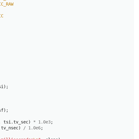
IC_RAW
IC
si
);
sf
);
,
tsi
.
tv_sec
)
*
1.0e3
;
.
tv_nsec
)
/
1.0e6
;