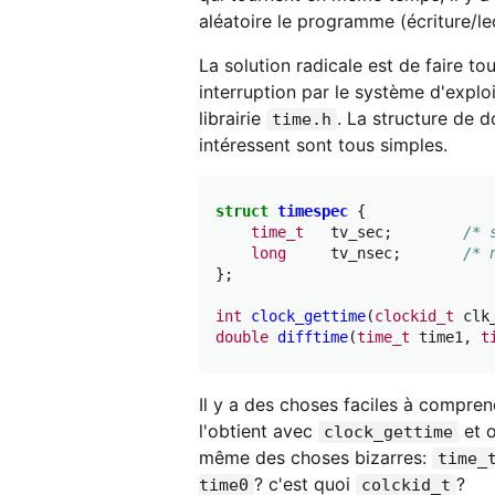
aléatoire le programme (écriture/lec
La solution radicale est de faire t
interruption par le système d'explo
librairie
. La structure de 
time.h
intéressent sont tous simples.
struct
timespec
{
time_t
tv_sec
;
/* 
long
tv_nsec
;
/* 
};
int
clock_gettime
(
clockid_t
clk
double
difftime
(
time_t
time1
,
t
Il y a des choses faciles à compren
l'obtient avec
et o
clock_gettime
même des choses bizarres:
time_
? c'est quoi
?
time0
colckid_t