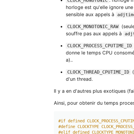
: horloge 
CLOCK_MONOTONIC
horloge est qu'elle ignore une 
sensible aux appels à
adjtim
(seul
CLOCK_MONOTONIC_RAW
souffre pas aux appels à
adj
CLOCK_PROCESS_CPUTIME_ID
donne le temps CPU consomé p
a)..
(
CLOCK_THREAD_CPUTIME_ID
d'un thread.
Il y a en d'autres plus exotiques (f
Ainsi, pour obtenir du temps proce
#if defined CLOCK_PROCESS_CPUTI
#define CLOCKTYPE CLOCK_PROCESS
#elif defined CLOCKTYPE_MONOTON