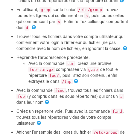
fichiers ou sous-répertoires dans le répertoire courant
En utilisant,
sur le fichier
trouvez
grep
/etc/group
toutes les lignes qui contiennent un
, puis toutes celles
s
qui commencent par
. Enfin retirez celles qui comportent
s
des
.
d
Trouver tous les fichiers dans votre compte utilisateur qui
contiennent votre login à l’intérieur du fichier (ne pas
confondre avec le nom de fichier), en ignorant la casse.
Reprendre l’arborescence précédente.
Avec la commande
, créez une archive
tar
compressée via
de tout le
foo.tar.gz
gzip
répertoire
, puis listez son contenu, enfin
foo/
extrayez le dans
/tmp
Avec la commande
, trouvez tous les fichiers dans
find
(y compris dans les sous-répertoires) qui ont un
foo
a
dans leur nom
Créez un répertoire vide. Puis avec la commande
,
find
trouvez tous les répertoires vides de votre compte
utilisateur.
Afficher l’ensemble des lignes du fichier
de
/etc/group