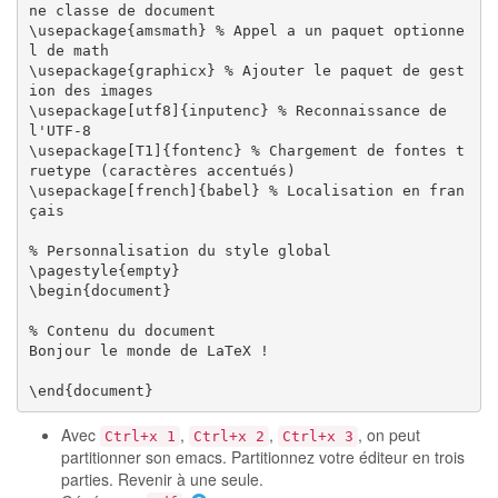
ne classe de document

\usepackage{amsmath} % Appel a un paquet optionne
l de math

\usepackage{graphicx} % Ajouter le paquet de gest
ion des images

\usepackage[utf8]{inputenc} % Reconnaissance de 
l'UTF-8

\usepackage[T1]{fontenc} % Chargement de fontes t
ruetype (caractères accentués)

\usepackage[french]{babel} % Localisation en fran
çais

% Personnalisation du style global

\pagestyle{empty}

\begin{document}

% Contenu du document

Bonjour le monde de LaTeX !

Avec
,
,
, on peut
Ctrl+x 1
Ctrl+x 2
Ctrl+x 3
partitionner son emacs. Partitionnez votre éditeur en trois
parties. Revenir à une seule.