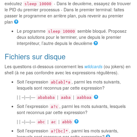
exécutez
- Dans le deuxième, essayez de trouver
sleep 10000
le PID du premier processus - Dans le premier terminal: faites
passer le programme en arrière plan, puis revenir au premier
plan
Le programme
semble bloqué. Proposez
sleep 10000
deux solutions pour le terminer, une depuis le premier
interpréteur, l’autre depuis le deuxième
Fichiers sur disque
Les questions ci-dessous concernent les
wildcards
(ou jokers) en
shell (à ne pas confondre avec les expressions régulières).
Soit l’expression
, parmi les mots suivants,
ab[ab]*a
lesquels sont reconnus par cette expression?
| | –|—|—
|
|
abababa
aaba
aabbaa
Soit l’expression
, parmi les mots suivants, lesquels
a?c
sont reconnus par cette expression?
| | –|—|—
|
|
abc
ac
abbb
Soit l’expression
, parmi les mots suivants,
a?[bc]*
lesquels sont reconnus par cette expression?