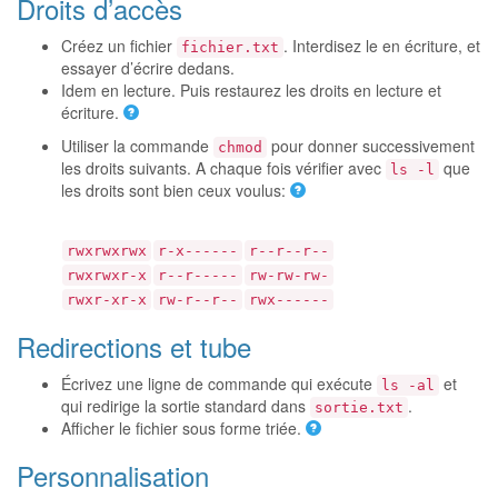
Droits d’accès
Créez un fichier
. Interdisez le en écriture, et
fichier.txt
essayer d’écrire dedans.
Idem en lecture. Puis restaurez les droits en lecture et
écriture.
Utiliser la commande
pour donner successivement
chmod
les droits suivants. A chaque fois vérifier avec
que
ls -l
les droits sont bien ceux voulus:
rwxrwxrwx
r-x------
r--r--r--
rwxrwxr-x
r--r-----
rw-rw-rw-
rwxr-xr-x
rw-r--r--
rwx------
Redirections et tube
Écrivez une ligne de commande qui exécute
et
ls -al
qui redirige la sortie standard dans
.
sortie.txt
Afficher le fichier sous forme triée.
Personnalisation