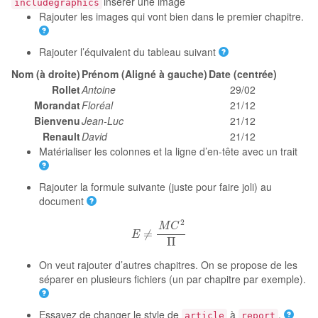
insérer une image
includegraphics
Rajouter les images qui vont bien dans le premier chapitre.
Rajouter l’équivalent du tableau suivant
Nom (à droite)
Prénom (Aligné à gauche)
Date (centrée)
Rollet
Antoine
29/02
Morandat
Floréal
21/12
Bienvenu
Jean-Luc
21/12
Renault
David
21/12
Matérialiser les colonnes et la ligne d’en-tête avec un trait
Rajouter la formule suivante (juste pour faire joli) au
document
E
≠
M
C
2
Π
On veut rajouter d’autres chapitres. On se propose de les
séparer en plusieurs fichiers (un par chapitre par exemple).
Essayez de changer le style de
à
.
article
report