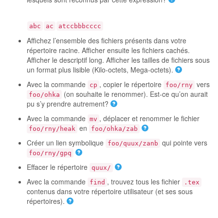
abc
ac
atccbbbcccc
Affichez l’ensemble des fichiers présents dans votre
répertoire racine. Afficher ensuite les fichiers cachés.
Afficher le descriptif long. Afficher les tailles de fichiers sous
un format plus lisible (Kilo-octets, Mega-octets).
Avec la commande
, copier le répertoire
vers
cp
foo/rny
(on souhaite le renommer). Est-ce qu’on aurait
foo/ohka
pu s’y prendre autrement?
Avec la commande
, déplacer et renommer le fichier
mv
en
foo/rny/heak
foo/ohka/zab
Créer un lien symbolique
qui pointe vers
foo/quux/zanb
foo/rny/gpq
Effacer le répertoire
quux/
Avec la commande
, trouvez tous les fichier
find
.tex
contenus dans votre répertoire utilisateur (et ses sous
répertoires).