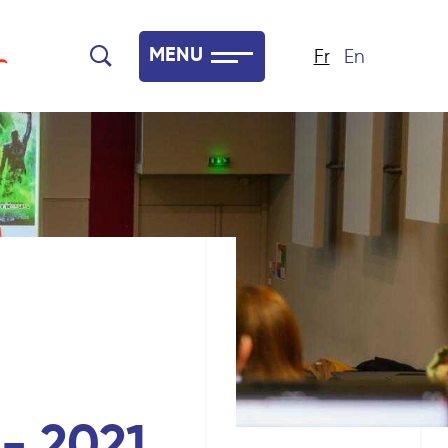
MENU
Fr
En
 - 2021