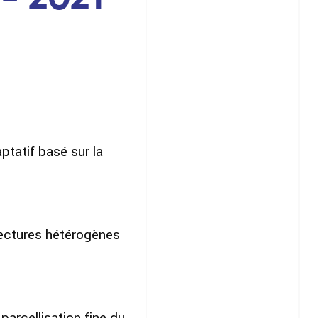
atif basé sur la
ectures hétérogènes
arcellisation fine du