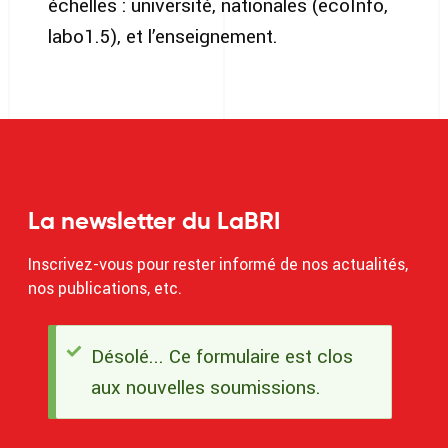
échelles : université, nationales (ecoInfo,
labo1.5), et l’enseignement.
La newsletter du LaBRI
Inscrivez-vous pour rester informé de nos actualités,
nos publications, etc.
Désolé... Ce formulaire est clos
Message
aux nouvelles soumissions.
d'état