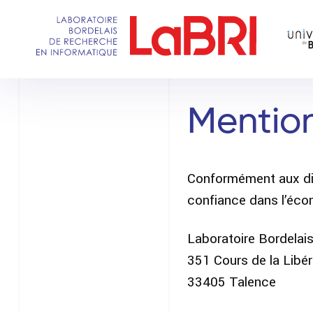
Aller
au
contenu
principal
Mention
Conformément aux disp
confiance dans l’écon
Laboratoire Bordelai
351 Cours de la Libér
33405 Talence