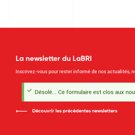
La newsletter du LaBRI
Inscrivez-vous pour rester informé de nos actualités, n
Désolé... Ce formulaire est clos aux no
Message
d'état
Découvrir les précédentes newsletters