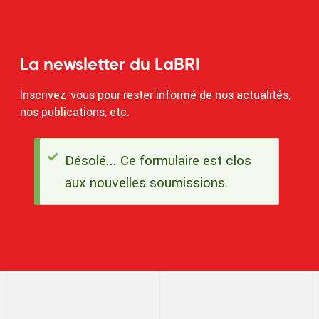
La newsletter du LaBRI
Inscrivez-vous pour rester informé de nos actualités,
nos publications, etc.
Désolé... Ce formulaire est clos
Message
aux nouvelles soumissions.
d'état