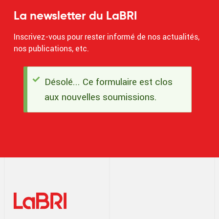
La newsletter du LaBRI
Inscrivez-vous pour rester informé de nos actualités,
nos publications, etc.
Désolé... Ce formulaire est clos
Message
aux nouvelles soumissions.
d'état