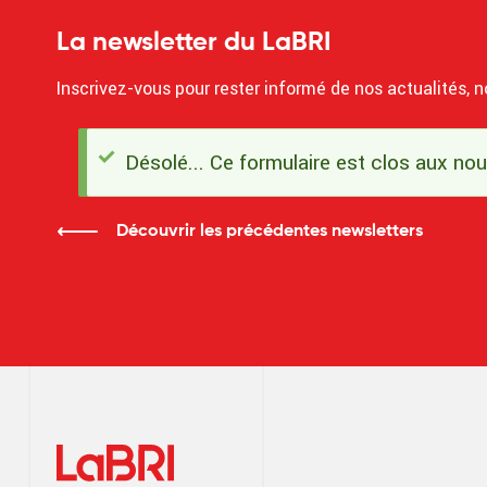
La newsletter du LaBRI
Inscrivez-vous pour rester informé de nos actualités, n
Désolé... Ce formulaire est clos aux no
Message
d'état
Découvrir les précédentes newsletters