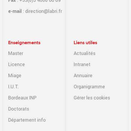
Fax
: +33(0)5 4000 66 69
e-mail
:
direction@labri.fr
Enseignements
Liens utiles
Master
Actualités
Licence
Intranet
Miage
Annuaire
I.U.T.
Organigramme
Bordeaux INP
Gérer les cookies
Doctorats
Département info