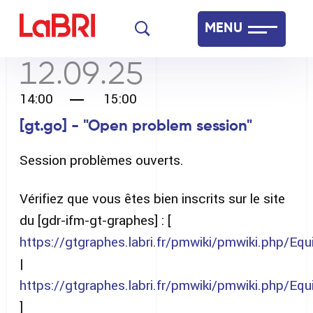
Aller
MENU
au
contenu
12.09.25
Laboratoire Bordelais de Recherche en Informatique
principal
14:00
15:00
Français
English
[gt.go] - "Open problem session"
Session problèmes ouverts.
Vérifiez que vous êtes bien inscrits sur le site
du [gdr-ifm-gt-graphes] : [
https://gtgraphes.labri.fr/pmwiki/pmwiki.php/E
|
https://gtgraphes.labri.fr/pmwiki/pmwiki.php/E
]