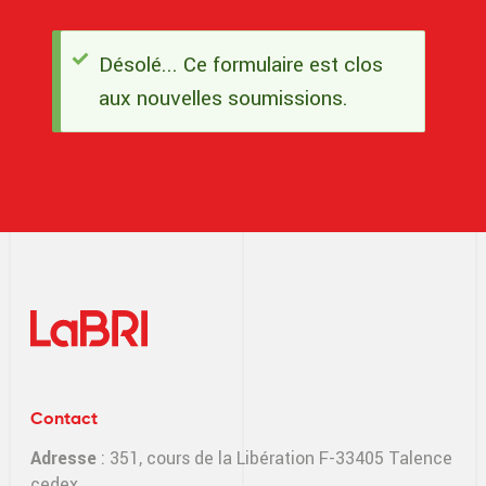
Désolé... Ce formulaire est clos
Message
aux nouvelles soumissions.
d'état
Contact
Adresse
: 351, cours de la Libération F-33405 Talence
cedex