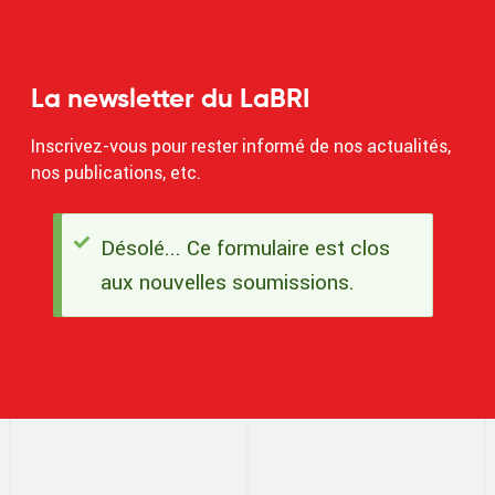
La newsletter du LaBRI
Inscrivez-vous pour rester informé de nos actualités,
nos publications, etc.
Désolé... Ce formulaire est clos
Message
aux nouvelles soumissions.
d'état