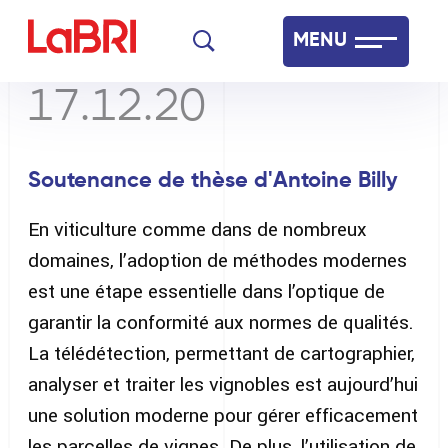
Aller
MENU
au
contenu
17.12.20
Laboratoire Bordelais de Recherche en Informatique
principal
Français
English
Soutenance de thèse d'Antoine Billy
En viticulture comme dans de nombreux
domaines, l’adoption de méthodes modernes
est une étape essentielle dans l’optique de
garantir la conformité aux normes de qualités.
La télédétection, permettant de cartographier,
analyser et traiter les vignobles est aujourd’hui
une solution moderne pour gérer efficacement
les parcelles de vignes. De plus, l’utilisation de