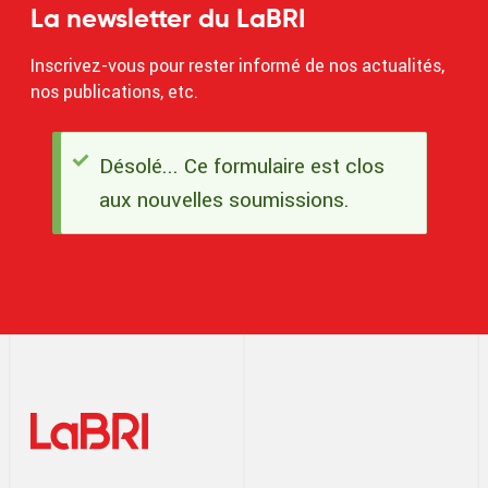
La newsletter du LaBRI
Inscrivez-vous pour rester informé de nos actualités,
nos publications, etc.
Désolé... Ce formulaire est clos
Message
aux nouvelles soumissions.
d'état