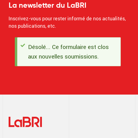
La newsletter du LaBRI
Inscrivez-vous pour rester informé de nos actualités,
nos publications, etc.
Désolé... Ce formulaire est clos
Message
aux nouvelles soumissions.
d'état