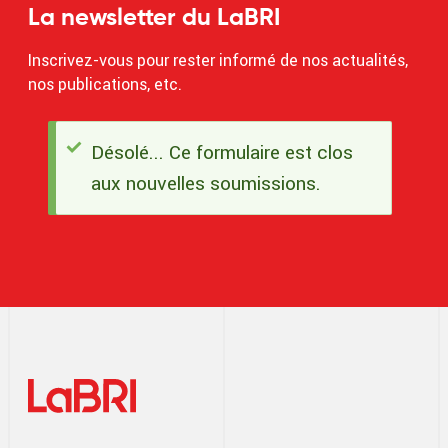
La newsletter du LaBRI
Inscrivez-vous pour rester informé de nos actualités,
nos publications, etc.
Désolé... Ce formulaire est clos
Message
aux nouvelles soumissions.
d'état