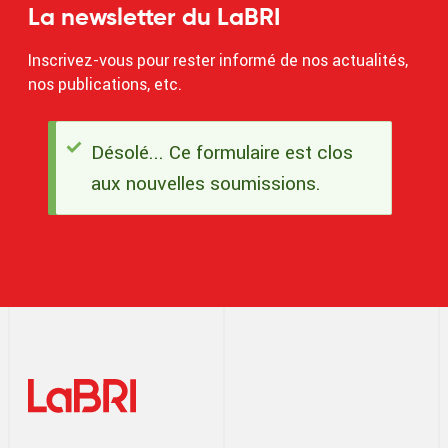
La newsletter du LaBRI
Inscrivez-vous pour rester informé de nos actualités,
nos publications, etc.
Désolé... Ce formulaire est clos
Message
aux nouvelles soumissions.
d'état