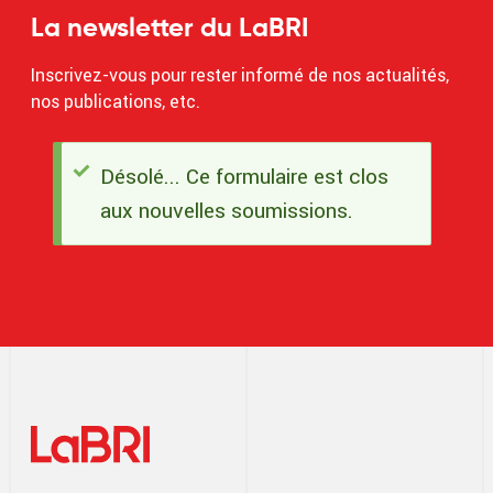
La newsletter du LaBRI
Inscrivez-vous pour rester informé de nos actualités,
nos publications, etc.
Désolé... Ce formulaire est clos
Message
aux nouvelles soumissions.
d'état