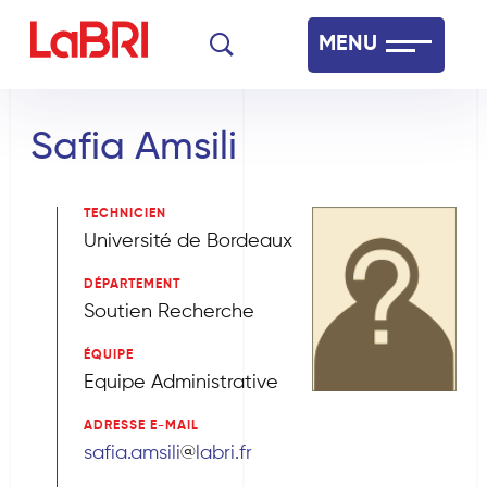
Aller
MENU
au
contenu
Laboratoire Bordelais de Recherche en Informatique
principal
Safia Amsili
Français
English
TECHNICIEN
Université de Bordeaux
DÉPARTEMENT
Soutien Recherche
ÉQUIPE
Equipe Administrative
ADRESSE E-MAIL
safia.amsili
labri.fr