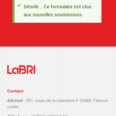
Désolé... Ce formulaire est clos
Message
aux nouvelles soumissions.
d'état
Contact
Adresse
: 351, cours de la Libération F-33405 Talence
cedex