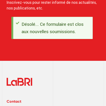
Inscrivez-vous pour rester informé de nos actualités,
nos publications, etc.
Désolé... Ce formulaire est clos
Message
aux nouvelles soumissions.
d'état
Contact