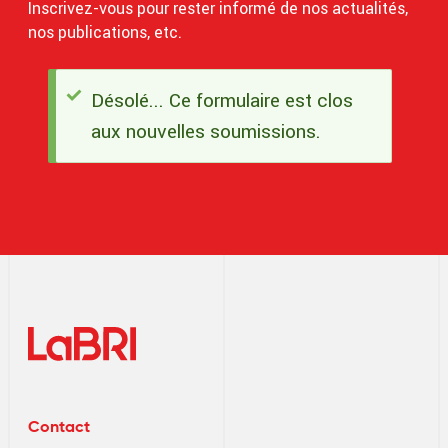
Inscrivez-vous pour rester informé de nos actualités,
nos publications, etc.
Désolé... Ce formulaire est clos
Message
aux nouvelles soumissions.
d'état
Contact