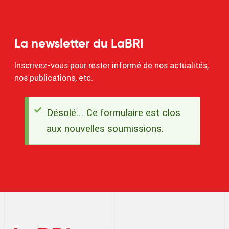
La newsletter du LaBRI
Inscrivez-vous pour rester informé de nos actualités,
nos publications, etc.
Désolé... Ce formulaire est clos
Message
aux nouvelles soumissions.
d'état